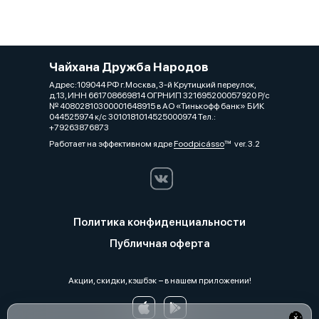
Чайхана Дружба Народов
Адрес:109044 РФ г.Москва, 3-й Крутицкий переулок,
д.13, ИНН 661708669814 ОГРНИП 321695200057920 Р/с
№ 40802810300001648915 в АО «Тинькофф банк» БИК
044525974 к/с 3010181014525000974 Тел.:
+79263876873
Работает на эффективном ядре
Foodpicásso
ver. 3.2
Политика конфиденциальности
Публичная оферта
Акции, скидки, кэшбэк − в нашем приложении!