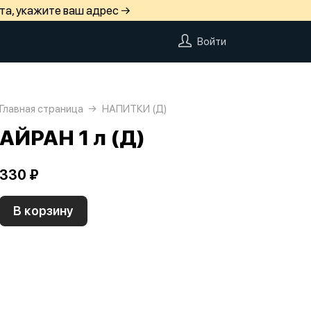
та, укажите ваш адрес →
Войти
Главная страница
НАПИТКИ (Д)
АЙРАН 1 л (Д)
330 ₽
В корзину