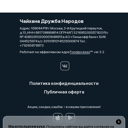
Чайхана Дружба Народов
Адрес:109044 РФ г.Москва, 3-й Крутицкий переулок,
д.13, ИНН 661708669814 ОГРНИП 321695200057920 Р/с
№ 40802810300001648915 в АО «Тинькофф банк» БИК
044525974 к/с 3010181014525000974 Тел.:
+79263876873
Работает на эффективном ядре
Foodpicásso
ver. 3.2
Политика конфиденциальности
Публичная оферта
Акции, скидки, кэшбэк − в нашем приложении!
Мы используем куки.
Пользуясь сайтом, вы даёте согласие на