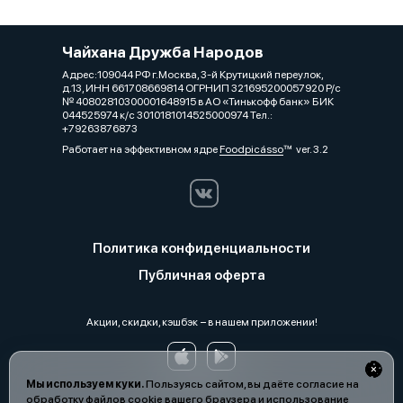
Чайхана Дружба Народов
Адрес:109044 РФ г.Москва, 3-й Крутицкий переулок,
д.13, ИНН 661708669814 ОГРНИП 321695200057920 Р/с
№ 40802810300001648915 в АО «Тинькофф банк» БИК
044525974 к/с 3010181014525000974 Тел.:
+79263876873
Работает на эффективном ядре
Foodpicásso
ver. 3.2
Политика конфиденциальности
Публичная оферта
Акции, скидки, кэшбэк − в нашем приложении!
Мы используем куки.
Пользуясь сайтом, вы даёте согласие на
обработку файлов cookie вашего браузера и использование