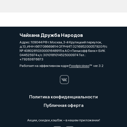
Чайхана Дружба Народов
Адрес:109044 РФ г.Москва, 3-й Крутицкий переулок,
д.13, ИНН 661708669814 ОГРНИП 321695200057920 Р/с
№ 40802810300001648915 в АО «Тинькофф банк» БИК
044525974 к/с 3010181014525000974 Тел.:
+79263876873
Работает на эффективном ядре
Foodpicásso
ver. 3.2
Политика конфиденциальности
Публичная оферта
Акции, скидки, кэшбэк − в нашем приложении!