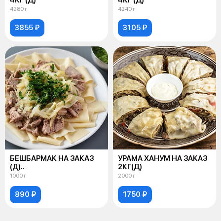
4280 г
4240 г
3855 ₽
3105 ₽
БЕШБАРМАК НА ЗАКАЗ
УРАМА ХАНУМ НА ЗАКАЗ
(Д)..
2КГ(Д)
1000 г
2000 г
890 ₽
1750 ₽