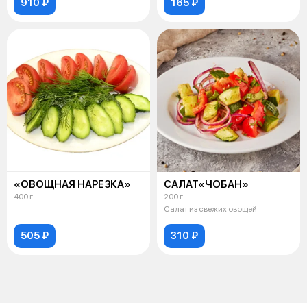
910 ₽
165 ₽
«ОВОЩНАЯ НАРЕЗКА»
САЛАТ«ЧОБАН»
400 г
200 г
Салат из свежих овощей
505 ₽
310 ₽