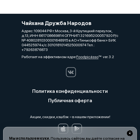
Чайхана Дружба Народов
Адрес:109044 РФ г.Москва, 3-й Крутицкий переулок,
д.13, ИНН 661708669814 ОГРНИП 321695200057920 Р/с
№ 40802810300001648915 в АО «Тинькофф банк» БИК
044525974 к/с 3010181014525000974 Тел.:
+79263876873
Работает на эффективном ядре
Foodpicásso
ver. 3.2
Политика конфиденциальности
Публичная оферта
Акции, скидки, кэшбэк − в нашем приложении!
Мы используем куки.
Пользуясь сайтом, вы даёте согласие на