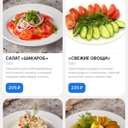
САЛАТ «ШАКАРОБ»
«СВЕЖИЕ ОВОЩИ»
200 г
200 г
Откройте для себя яркий вкус
Хрустящие огурцы и сочные
восточного салата, который
помидоры в сочетании с лёгкой
подарит вам взрыв сочных
остротой лука и свежестью
оттенков!
зелени.
205 ₽
225 ₽