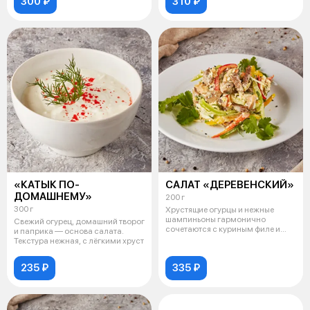
300 ₽
310 ₽
«КАТЫК ПО-
САЛАТ «ДЕРЕВЕНСКИЙ»
ДОМАШНЕМУ»
200 г
300 г
Хрустящие огурцы и нежные
шампиньоны гармонично
Свежий огурец, домашний творог
сочетаются с куриным филе и
и паприка — основа салата.
варёными яйцам
Текстура нежная, с лёгкими хруст
235 ₽
335 ₽