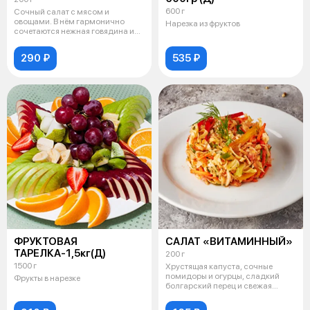
600 г
Сочный салат с мясом и
овощами. В нём гармонично
Нарезка из фруктов
сочетаются нежная говядина и
куриная груд
290 ₽
535 ₽
ФРУКТОВАЯ
САЛАТ «ВИТАМИННЫЙ»
ТАРЕЛКА-1,5кг(Д)
200 г
1500 г
Хрустящая капуста, сочные
помидоры и огурцы, сладкий
Фрукты в нарезке
болгарский перец и свежая
морковь — в