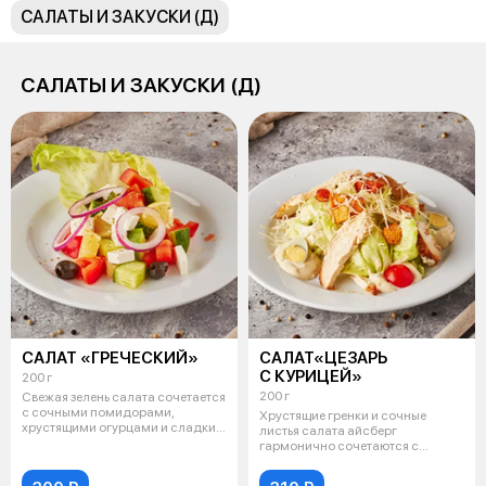
САЛАТЫ И ЗАКУСКИ (Д)
САЛАТЫ И ЗАКУСКИ (Д)
САЛАТ «ГРЕЧЕСКИЙ»
САЛАТ«ЦЕЗАРЬ
С КУРИЦЕЙ»
200 г
200 г
Свежая зелень салата сочетается
с сочными помидорами,
Хрустящие гренки и сочные
хрустящими огурцами и сладким
листья салата айсберг
болгар
гармонично сочетаются с
нежным куриным фил