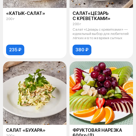
«КАТЫК-САЛАТ»
САЛАТ«ЦЕЗАРЬ
С КРЕВЕТКАМИ»
200 г
200 г
Салат «Цезарь с креветками» —
идеальный выбор для любителей
лёгких и в то же время сытных
235 ₽
380 ₽
САЛАТ «БУХАРА»
ФРУКТОВАЯ НАРЕЗКА
600гр (Д)
200 г