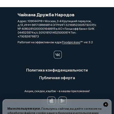
Чайхана Дружба Народов
Адрес:109044 РФ г.Москва, 3-й Крутицкий переулок,
д.13, ИНН 661708669814 ОГРНИП 321695200057920 Р/с
№ 40802810300001648915 в АО «Тинькофф банк» БИК
044525974 к/с 3010181014525000974 Тел.:
+79263876873
Работает на эффективном ядре
Foodpicásso
ver. 3.2
Политика конфиденциальности
Публичная оферта
Акции, скидки, кэшбэк − в нашем приложении!
Мы используем куки.
Пользуясь сайтом, вы даёте согласие на
обработку файлов cookie вашего браузера и использование