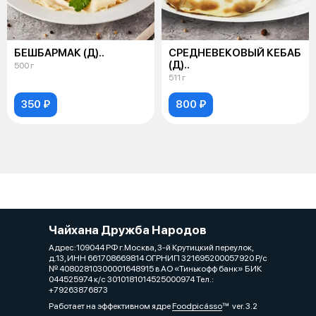
БЕШБАРМАК (Д)..
СРЕДНЕВЕКОВЫЙ КЕБАБ
(Д)..
500 г
511 г
350 ₽
800 ₽
Чайхана Дружба Народов
Адрес:109044 РФ г.Москва, 3-й Крутицкий переулок,
д.13, ИНН 661708669814 ОГРНИП 321695200057920 Р/с
№ 40802810300001648915 в АО «Тинькофф банк» БИК
044525974 к/с 3010181014525000974 Тел.:
+79263876873
Работает на эффективном ядре
Foodpicásso
ver. 3.2