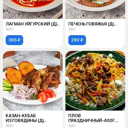
ЛАГМАН УЙГУРСКИЙ (Д)..
ПЕЧЕНЬ ГОВЯЖЬЯ (Д)..
405 г
262 г
365 ₽
290 ₽
КАЗАН-КЕБАБ
ПЛОВ
ИЗ ГОВЯДИНЫ (Д)..
ПРАЗДНИЧНЫЙ-400Г
(Д)..
405 г
400 г