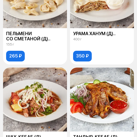
ПЕЛЬМЕНИ
УРАМА ХАНУМ (Д)..
СО СМЕТАНОЙ (Д)..
400 г
155 г
265 ₽
350 ₽
ШАХ-КЕБАБ (Д)..
ТАНДЫР-КЕБАБ (Д)..