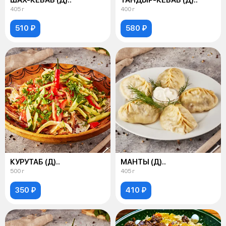
405 г
400 г
510 ₽
580 ₽
КУРУТАБ (Д)..
МАНТЫ (Д)..
500 г
405 г
350 ₽
410 ₽