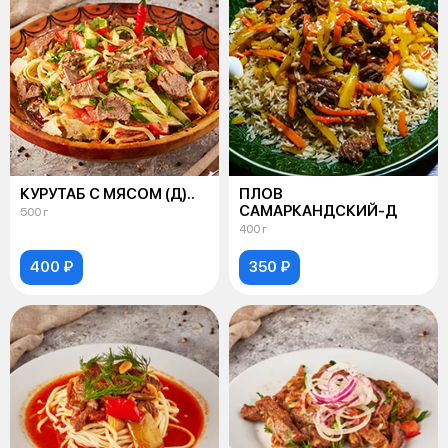
КУРУТАБ С МЯСОМ (Д)..
ПЛОВ
САМАРКАНДСКИЙ-Д
500 г
400 г
400 ₽
350 ₽