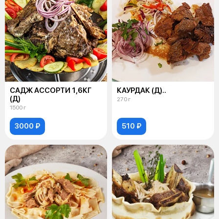
САДЖ АССОРТИ 1,6КГ
КАУРДАК (Д)..
(Д)
270 г
1500 г
3000 ₽
510 ₽